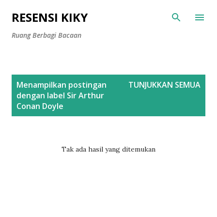
Langsung ke konten utama
RESENSI KIKY
Ruang Berbagi Bacaan
P
Menampilkan postingan
TUNJUKKAN SEMUA
o
dengan label
Sir Arthur
s
Conan Doyle
t
i
n
Tak ada hasil yang ditemukan
g
a
n