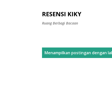
RESENSI KIKY
Ruang Berbagi Bacaan
P
Menampilkan postingan dengan la
o
s
t
i
n
g