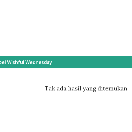
Langsung ke konten utama
bel
Wishful Wednesday
Tak ada hasil yang ditemukan