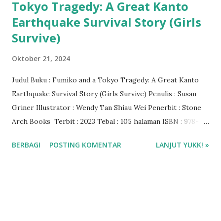
Tokyo Tragedy: A Great Kanto
Earthquake Survival Story (Girls
Survive)
Oktober 21, 2024
Judul Buku : Fumiko and a Tokyo Tragedy: A Great Kanto
Earthquake Survival Story (Girls Survive) Penulis : Susan
Griner Illustrator : Wendy Tan Shiau Wei Penerbit : ‎Stone
Arch Books Terbit : 2023 Tebal : ‎105 halaman ISBN : ‎978-
1669010791 Reading age : ‎8 - 11 tahun Bahasa : Inggris
BERBAGI
POSTING KOMENTAR
LANJUT YUKK! »
Rating : 5 🌟 #BacaDiLibby ❤️❤️❤️