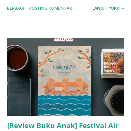
: 9788954314336 Rating buku : 4/5 🌟 ❤️❤️❤️ Review Buku
BERBAGI
POSTING KOMENTAR
LANJUT YUKK! »
Anak Korea 어린 왕자 (Dongeng Terkenal di Dunia:
Pangeran Kecil - Cinta Istimewa dan Berharga) by Eun-seon
Han : Siapa yang sudah baca novel Lè Petite Prince? Nah,
buku anak yang aku baca ini adalah versi ringkas dari kisah
si Pangeran Cilik. Sebagai pembaca yang nggak terlalu
familiar dengan kisah klasik, aku butuh waktu lama untuk
paham isi novelnya. Tapi, buku anak ini justru ngasih
pemahaman baru bahwa kisah pangeran cilik ini benar-
benar ringan. Tentu saja dalam sudut pandang anak-anak
yaa~ Nah, apa sih ceritanya? Di langit yang jauh di luar Bima
Sakti, ada sebuah bintang yang sangat kecil. Bintang itu
begitu kecil sehingga jika kamu berjalan beberapa langkah
saja...
[Review Buku Anak] Festival Air