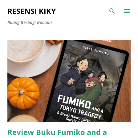
Langsung ke konten utama
RESENSI KIKY
Ruang Berbagi Bacaan
P
o
s
t
i
n
g
a
n
Review Buku Fumiko and a