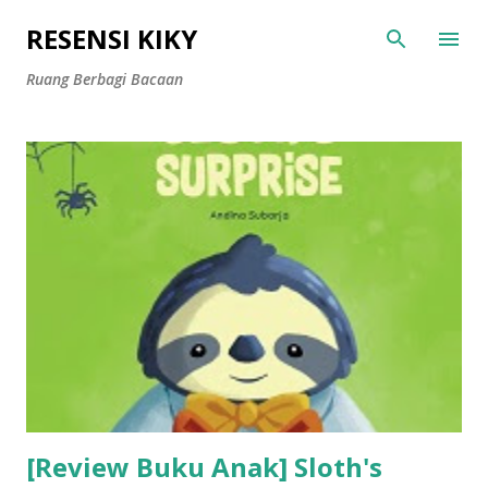
Langsung ke konten utama
RESENSI KIKY
Ruang Berbagi Bacaan
P
o
s
t
i
n
g
a
n
[Review Buku Anak] Sloth's