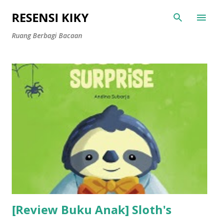
Langsung ke konten utama
RESENSI KIKY
Ruang Berbagi Bacaan
P
o
s
t
i
n
g
a
n
[Review Buku Anak] Sloth's