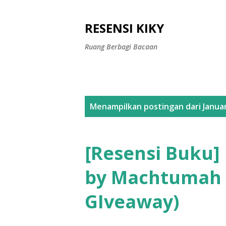
RESENSI KIKY
Ruang Berbagi Bacaan
P
Menampilkan postingan dari Januar
o
s
[Resensi Buku]
t
by Machtumah M
i
GIveaway)
n
g