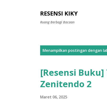
RESENSI KIKY
Ruang Berbagi Bacaan
P
Menampilkan postingan dengan la
o
s
[Resensi Buku] 
t
Zenitendo 2
i
n
Maret 06, 2025
g