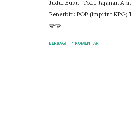
Judul Buku : Toko Jajanan Aja
a
Penerbit : POP (imprint KPG) T
n
🩷🩷
BERBAGI
1 KOMENTAR