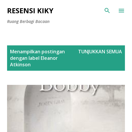
Langsung ke konten utama
RESENSI KIKY
Ruang Berbagi Bacaan
P
Menampilkan postingan
TUNJUKKAN SEMUA
o
dengan label
Eleanor
s
Atkinson
t
i
n
g
a
n