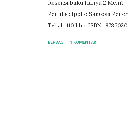
Resensi buku Hanya 2 Menit -
a
Penulis : Ippho Santosa Pener
n
Tebal : 110 hlm. ISBN : 978602
BERBAGI
1 KOMENTAR