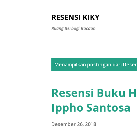
RESENSI KIKY
Ruang Berbagi Bacaan
P
Menampilkan postingan dari Dese
o
s
Resensi Buku H
t
Ippho Santosa
i
n
Desember 26, 2018
g