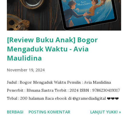
[Review Buku Anak] Bogor
Mengaduk Waktu - Avia
Maulidina
November 19, 2024
Judul : Bogor Mengaduk Waktu Penulis : Avia Maulidina
Penerbit : Bhuana Sastra Terbit : 2024 ISBN : 9786230419317
Tebal : 200 halaman Baca ebook di @gramediadigital ❤️❤️❤️
BERBAGI
POSTING KOMENTAR
LANJUT YUKK! »