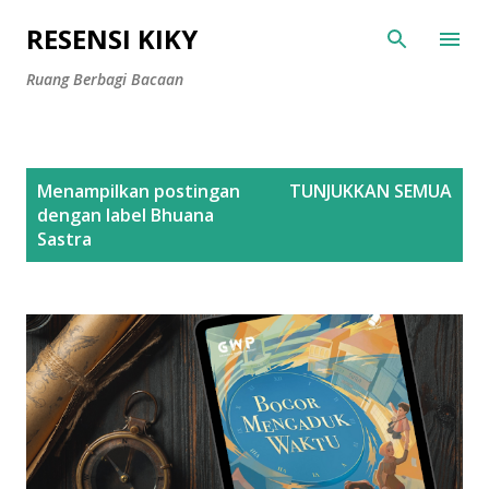
Langsung ke konten utama
RESENSI KIKY
Ruang Berbagi Bacaan
P
Menampilkan postingan
TUNJUKKAN SEMUA
o
dengan label
Bhuana
s
Sastra
t
i
n
g
a
n