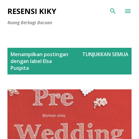
Langsung ke konten utama
RESENSI KIKY
Ruang Berbagi Bacaan
P
Menampilkan postingan
TUNJUKKAN SEMUA
o
dengan label
Elsa
s
Puspita
t
i
n
g
a
n