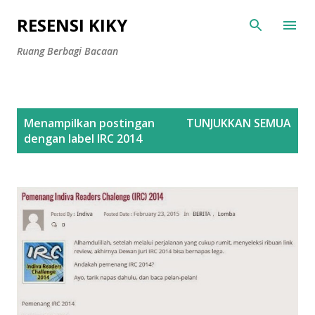
Langsung ke konten utama
RESENSI KIKY
Ruang Berbagi Bacaan
P
Menampilkan postingan
TUNJUKKAN SEMUA
o
dengan label
IRC 2014
s
t
i
n
g
a
n