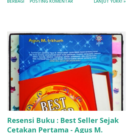
BERBAGI
POSTING KOMENTAR
LANJUT YUKK! »
Resensi Buku : Best Seller Sejak
Cetakan Pertama - Agus M.