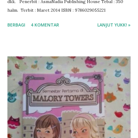
dkk. Penerbit : AsmaNadia Publishing House Tebal : 350
halm. Terbit : Maret 2014 ISBN : 9786029055221
BERBAGI
4 KOMENTAR
LANJUT YUKK! »