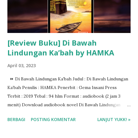
[Review Buku] Di Bawah
Lindungan Ka’bah by HAMKA
April 03, 2023
⏩️ Di Bawah Lindungan Ka'bah Judul : Di Bawah Lindungan
Ka’bah Penulis : HAMKA Penerbit : Gema Insani Press
Terbit : 2019 Tebal : 94 hlm Format : audiobook (2 jam 3
menit) Download audiobook novel Di Bawah Lindungan
Ka'bah di aplikasi @storytel.id ❤️❤️❤️
BERBAGI
POSTING KOMENTAR
LANJUT YUKK! »