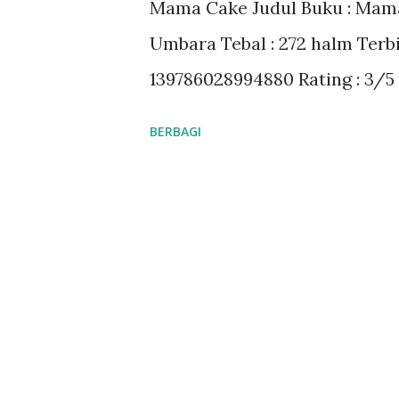
Mama Cake Judul Buku : Mama
a
Umbara Tebal : 272 halm Terbi
n
139786028994880 Rating : 3/5
BERBAGI