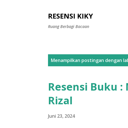
RESENSI KIKY
Ruang Berbagi Bacaan
P
Menampilkan postingan dengan la
o
s
Resensi Buku 
t
Rizal
i
n
Juni 23, 2024
g