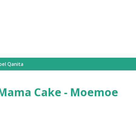
Langsung ke konten utama
bel
Qanita
: Mama Cake - Moemoe