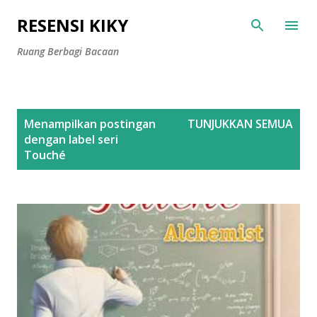
Langsung ke konten utama
RESENSI KIKY
Ruang Berbagi Bacaan
P
Menampilkan postingan
TUNJUKKAN SEMUA
o
dengan label
seri
s
Touché
t
i
n
g
a
n