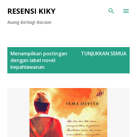
Langsung ke konten utama
RESENSI KIKY
Ruang Berbagi Bacaan
P
Menampilkan postingan
TUNJUKKAN SEMUA
o
dengan label
novel
s
kepahlawanan
t
i
n
g
a
n