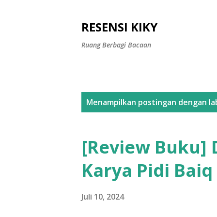
RESENSI KIKY
Ruang Berbagi Bacaan
P
Menampilkan postingan dengan la
o
s
[Review Buku] D
t
Karya Pidi Baiq
i
n
Juli 10, 2024
g