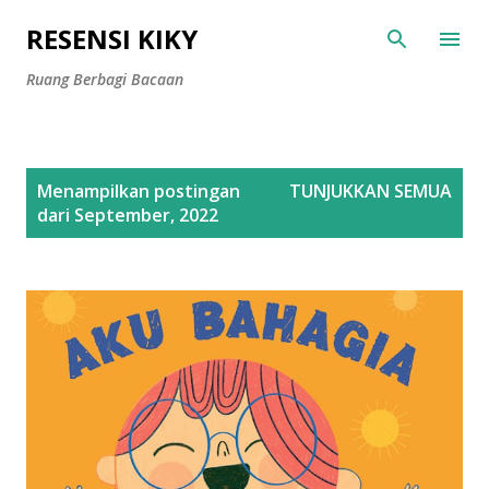
Langsung ke konten utama
RESENSI KIKY
Ruang Berbagi Bacaan
P
Menampilkan postingan
TUNJUKKAN SEMUA
o
dari September, 2022
s
t
i
n
g
a
n