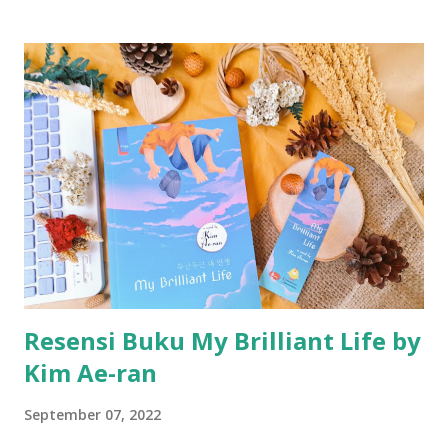
aku ke sana udah digeser deket dengan foodcourt mall. So
far, harga bukunya beneran murah mulai dari 10 rb an aja
per buku. Untuk komik dijual per 3 buku harga 10 rb. Jadi,
aku beneran ngeborong dengan harga yang sangat
terjangkau.
Resensi Buku My Brilliant Life by
Kim Ae-ran
September 07, 2022