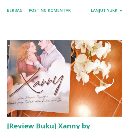
Ayat-ayat Mantan di Shopee Shira Media Group / web
BERBAGI
POSTING KOMENTAR
LANJUT YUKK! »
solusibuku.com ❤❤❤
[Review Buku] Xanny by