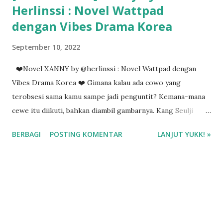
Herlinssi : Novel Wattpad
dengan Vibes Drama Korea
September 10, 2022
❤️Novel XANNY by @herlinssi : Novel Wattpad dengan
Vibes Drama Korea ❤️ Gimana kalau ada cowo yang
terobsesi sama kamu sampe jadi penguntit? Kemana-mana
cewe itu diikuti, bahkan diambil gambarnya. Kang Seulji
mengalami hal itu. Ngeri juga ketemu Park Jimmy, cowo
BERBAGI
POSTING KOMENTAR
LANJUT YUKK! »
yang tiap hari ngikutin Seulji kemana-mana, bahkan tau
dimana tempat kerjanya. Wew 😨