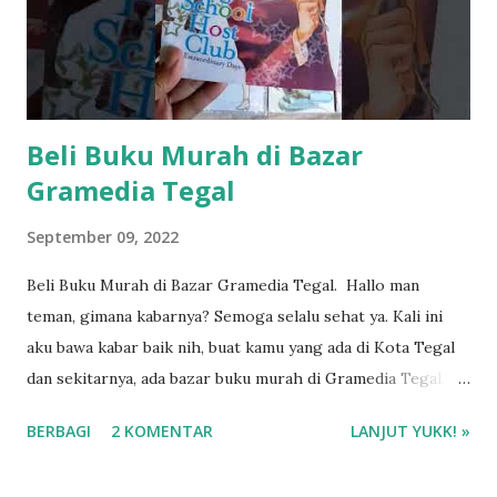
Beli Buku Murah di Bazar
Gramedia Tegal
September 09, 2022
Beli Buku Murah di Bazar Gramedia Tegal. Hallo man
teman, gimana kabarnya? Semoga selalu sehat ya. Kali ini
aku bawa kabar baik nih, buat kamu yang ada di Kota Tegal
dan sekitarnya, ada bazar buku murah di Gramedia Tegal.
Letaknya di Rita Mall Lantai 1, jadi dua lantai di atas
BERBAGI
2 KOMENTAR
LANJUT YUKK! »
Gramedia Tegal. Kalau Gramedia Tegal ada di grand
floornya ya. Nah ini tuh naiknya pake lift atau eskalator. Pas