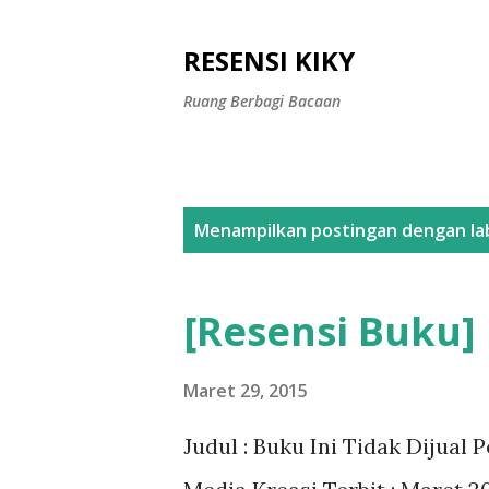
RESENSI KIKY
Ruang Berbagi Bacaan
P
Menampilkan postingan dengan la
o
s
[Resensi Buku] 
t
i
Maret 29, 2015
n
Judul : Buku Ini Tidak Dijual 
g