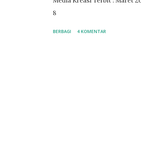
Media Kreasi Terbit : Maret 20
a
8
n
BERBAGI
4 KOMENTAR