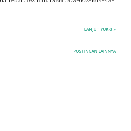
15 Tebal : 192 hlm. ISBN : 978-602-1614-48-
LANJUT YUKK! »
POSTINGAN LAINNYA