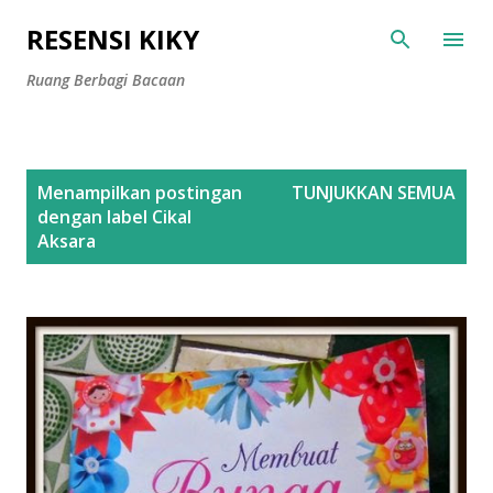
Langsung ke konten utama
RESENSI KIKY
Ruang Berbagi Bacaan
P
Menampilkan postingan
TUNJUKKAN SEMUA
o
dengan label
Cikal
s
Aksara
t
i
n
g
a
n