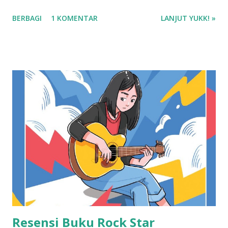
Book/Pictorial Book (usia 3 tahun) Rating : 5 bintang
BERBAGI
1 KOMENTAR
LANJUT YUKK! »
Harga buku : Rp. 75.000 Baca ebook di Gramedia Digital
Resensi Buku Rock Star