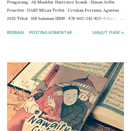
Pengarang : Ali Muakhir Ilustrator komik : Hasan Arifin
Penerbit : DARI! MIzan Terbit : Cetakan Pertama, Agustus
2015 Tebal : 168 halaman ISBN : 978-602-242-829-9 Rating :
5 bintang Harga : Rp 30.000 Beli buku di Shopee Mizan
BERBAGI
POSTING KOMENTAR
LANJUT YUKK! »