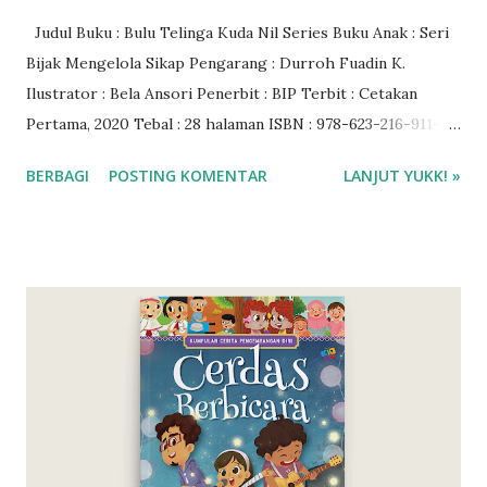
Judul Buku : Bulu Telinga Kuda Nil Series Buku Anak : Seri
Bijak Mengelola Sikap Pengarang : Durroh Fuadin K.
Ilustrator : Bela Ansori Penerbit : BIP Terbit : Cetakan
Pertama, 2020 Tebal : 28 halaman ISBN : 978-623-216-911-1
Genre : Picture Book/Children Book Usia Pembaca : 5
BERBAGI
POSTING KOMENTAR
LANJUT YUKK! »
tahun Rating : 5 bintang Harga : Rp 55.000 Baca ebook via
Gramedia Digital