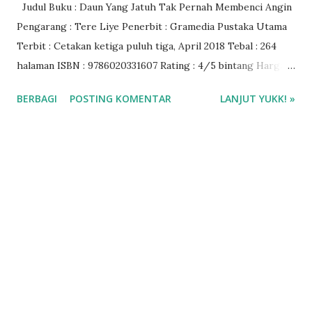
Judul Buku : Daun Yang Jatuh Tak Pernah Membenci Angin
Pengarang : Tere Liye Penerbit : Gramedia Pustaka Utama
Terbit : Cetakan ketiga puluh tiga, April 2018 Tebal : 264
halaman ISBN : 9786020331607 Rating : 4/5 bintang Harga
Buku : Rp 53.000 Beli novel Daun yang Jatuh Tak Pernah
BERBAGI
POSTING KOMENTAR
LANJUT YUKK! »
Membenci Angin - Tere Liye di Shopee Download ebook
pdf novel buku Daun yang Jatuh dan Tak Pernah Membenci
Angin - Tere Liye di aplikasi I-Jateng dan Gramedia Digital