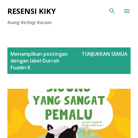
Langsung ke konten utama
RESENSI KIKY
Ruang Berbagi Bacaan
P
Menampilkan postingan
TUNJUKKAN SEMUA
o
dengan label
Durroh
s
Fuadin K
t
i
n
g
a
n