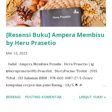
[Resensi Buku] Ampera Membisu
by Heru Prasetio
Mei 13, 2023
Judul : Ampera Membisu Penulis : Heru Prasetio ( ig
@heruprasetio99) Penerbit : StoryPucino Teebit : 2015
Tebal : 253 halaman ISBN : 978-602-1087-27-5 Genre :
kumpulan cerpen dan puisi Rating : 3,8/5 🌟 #
oneweekonebook ❤️❤️❤️
BERBAGI
POSTING KOMENTAR
LANJUT YUKK! »