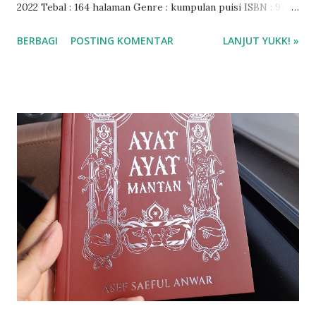
2022 Tebal : 164 halaman Genre : kumpulan puisi ISBN : 978-
623-7351-39-9 Rating Buku : 4/5 🌟 Harga Buku : Rp 81.900
BERBAGI
POSTING KOMENTAR
LANJUT YUKK! »
Beli buku di Shopee Penerbit Haru ❤❤❤