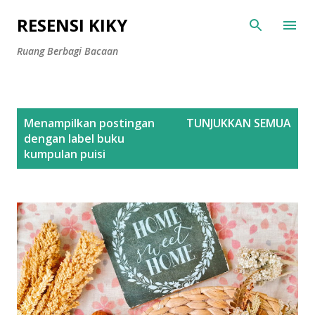
Langsung ke konten utama
RESENSI KIKY
Ruang Berbagi Bacaan
P
Menampilkan postingan
TUNJUKKAN SEMUA
o
dengan label
buku
s
kumpulan puisi
t
i
n
g
a
n