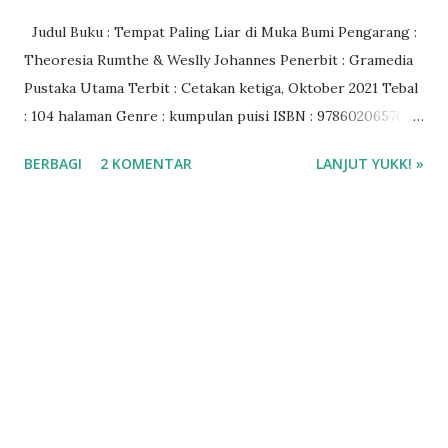
Judul Buku : Tempat Paling Liar di Muka Bumi Pengarang :
Theoresia Rumthe & Weslly Johannes Penerbit : Gramedia
Pustaka Utama Terbit : Cetakan ketiga, Oktober 2021 Tebal
: 104 halaman Genre : kumpulan puisi ISBN : 9786020657004
Rating : 4/5 bintang Harga Buku : Rp 50.000 Baca ebook di
BERBAGI
2 KOMENTAR
LANJUT YUKK! »
Gramedia Digital ❤️❤️❤️