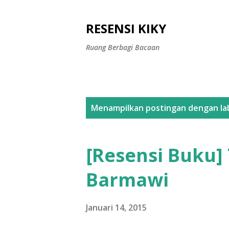
RESENSI KIKY
Ruang Berbagi Bacaan
P
Menampilkan postingan dengan la
o
s
[Resensi Buku] 
t
Barmawi
i
n
Januari 14, 2015
g