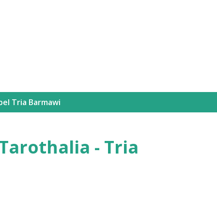
Langsung ke konten utama
bel
Tria Barmawi
Tarothalia - Tria