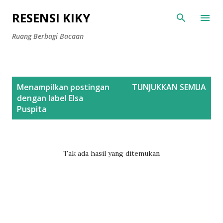
Langsung ke konten utama
RESENSI KIKY
Ruang Berbagi Bacaan
P
Menampilkan postingan
TUNJUKKAN SEMUA
o
dengan label
Elsa
s
Puspita
t
i
n
Tak ada hasil yang ditemukan
g
a
n