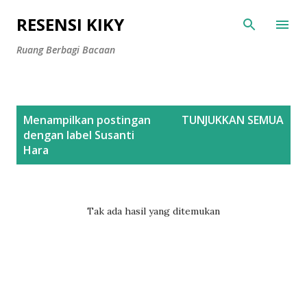
Langsung ke konten utama
RESENSI KIKY
Ruang Berbagi Bacaan
P
Menampilkan postingan
TUNJUKKAN SEMUA
o
dengan label
Susanti
s
Hara
t
i
n
Tak ada hasil yang ditemukan
g
a
n