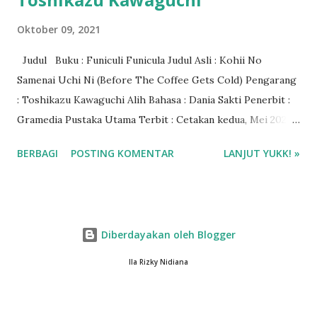
Oktober 09, 2021
Judul Buku : Funiculi Funicula Judul Asli : Kohii No
Samenai Uchi Ni (Before The Coffee Gets Cold) Pengarang
: Toshikazu Kawaguchi Alih Bahasa : Dania Sakti Penerbit :
Gramedia Pustaka Utama Terbit : Cetakan kedua, Mei 2021
Tebal : 224 halaman ISBN : 9786020651927 Genre : Novel
BERBAGI
POSTING KOMENTAR
LANJUT YUKK! »
Fantasi - Jepang Rating : 4/5 bintang Harga Buku : Rp
70.000 Baca via Gramedia Digital Beli buku Funiculi Funicula
di Gramedia.com
Diberdayakan oleh Blogger
Ila Rizky Nidiana