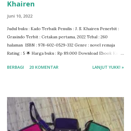
Khairen
Juni 10, 2022
Judul buku : Kado Terbaik Penulis : J. S. Khairen Penerbit :
Grasindo Terbit : Cetakan pertama, 2022 Tebal : 260
halaman ISBN : 978-602-0529-332 Genre : novel remaja
Rating : 5 🌟 Harga buku : Rp 89.000 Download Ebook Kado
Terbaik J.S. Khairen di aplikasi Gramedia Digital Beli buku di
BERBAGI
20 KOMENTAR
LANJUT YUKK! »
Gramedia.com atau Shopee ❤❤❤