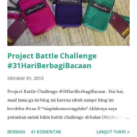
Project Battle Challenge
#31HariBerbagiBacaan
Oktober 01, 2013
Project Battle Challenge #31HariBerbagiBacaan . Hai hai,
maaf lama ga isi blog ini karena sibuk sampe blog ini
berdebu #eaa :P *siapinkemocengdulu* Akhirnya saya
putuskan untuk bikin battle challenge di bulan Oktober ini
dengan mba Esti . Kenapa battle challenge? Karena kalo ada
BERBAGI
41 KOMENTAR
LANJUT YUKK! »
temen diskusi tentang buku, saya jadi lebih semangat buat