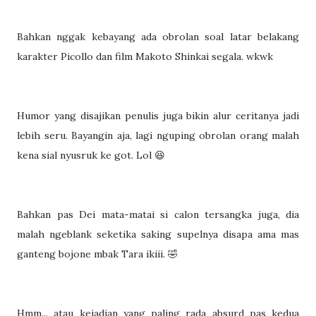
Bahkan nggak kebayang ada obrolan soal latar belakang
karakter Picollo dan film Makoto Shinkai segala. wkwk
Humor yang disajikan penulis juga bikin alur ceritanya jadi
lebih seru. Bayangin aja, lagi nguping obrolan orang malah
kena sial nyusruk ke got. Lol 😆
Bahkan pas Dei mata-matai si calon tersangka juga, dia
malah ngeblank seketika saking supelnya disapa ama mas
ganteng bojone mbak Tara ikiii. 🤣
Hmm... atau kejadian yang paling rada absurd pas kedua