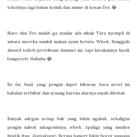
tokohnya lagi bahas komik dan anime di kosan Dei. 😂
Naro dan Dei malah ga nyadar ada mbak Tara nyempil di
antara mereka sambil makan ayam betutu. Wkwk. Sungguh
absurd tokoh perwibuan duniawi ini, tapi lawakannya lucuk
bangeeett. Hahaha 😂
So far, buat yang pengin dapet hiburan, baca novel ini
bakalan terhibur dan senang karena alurnya susah ditebak.
Banyak adegan setiap bab yang bikin ngakak, sekaligus
pengin nabok antagonisnya. wkwk. Apalagi yang insiden
lipstik ituu.
Alamakjang
~ Berasa banget bikin horor suasana