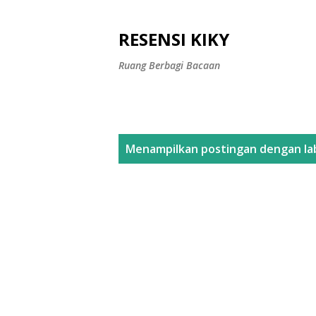
RESENSI KIKY
Ruang Berbagi Bacaan
P
Menampilkan postingan dengan la
o
s
t
i
n
g