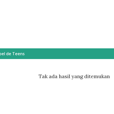
Langsung ke konten utama
bel
de Teens
Tak ada hasil yang ditemukan