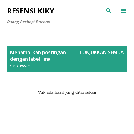
Langsung ke konten utama
RESENSI KIKY
Ruang Berbagi Bacaan
P
Menampilkan postingan
TUNJUKKAN SEMUA
o
dengan label
lima
s
sekawan
t
i
n
Tak ada hasil yang ditemukan
g
a
n