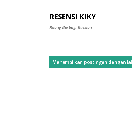
RESENSI KIKY
Ruang Berbagi Bacaan
P
Menampilkan postingan dengan la
o
s
t
i
n
g