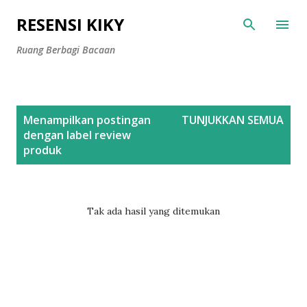
Langsung ke konten utama
RESENSI KIKY
Ruang Berbagi Bacaan
P
Menampilkan postingan
TUNJUKKAN SEMUA
o
dengan label
review
s
produk
t
i
n
Tak ada hasil yang ditemukan
g
a
n