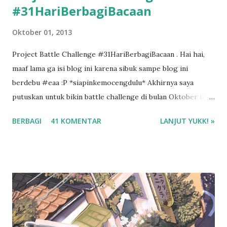
#31HariBerbagiBacaan
Oktober 01, 2013
Project Battle Challenge #31HariBerbagiBacaan . Hai hai,
maaf lama ga isi blog ini karena sibuk sampe blog ini
berdebu #eaa :P *siapinkemocengdulu* Akhirnya saya
putuskan untuk bikin battle challenge di bulan Oktober ini
dengan mba Esti . Kenapa battle challenge? Karena kalo ada
BERBAGI
41 KOMENTAR
LANJUT YUKK! »
temen diskusi tentang buku, saya jadi lebih semangat buat
bikin resensi di blog ini. :D