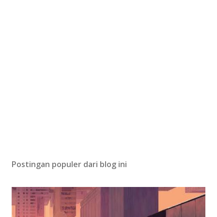
i
n
g
K
o
m
e
n
t
a
r
Postingan populer dari blog ini