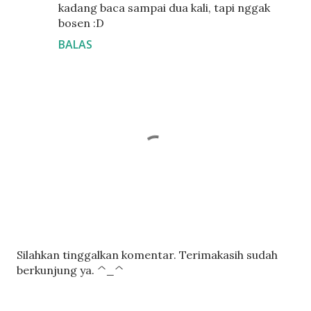
kadang baca sampai dua kali, tapi nggak
bosen :D
BALAS
P
Silahkan tinggalkan komentar. Terimakasih sudah
o
berkunjung ya. ^_^
s
t