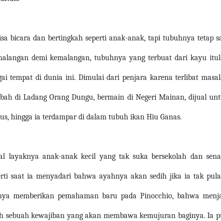
a bicara dan bertingkah seperti anak-anak, tapi tubuhnya tetap s
malangan demi kemalangan, tubuhnya yang terbuat dari kayu itu
 tempat di dunia ini. Dimulai dari penjara karena terlibat masa
ubah di Ladang Orang Dungu, bermain di Negeri Mainan, dijual un
kus, hingga ia terdampar di dalam tubuh ikan Hiu Ganas.
kal layaknya anak-anak kecil yang tak suka bersekolah dan sen
perti saat ia menyadari bahwa ayahnya akan sedih jika ia tak pul
nya memberikan pemahaman baru pada Pinocchio, bahwa menj
lah sebuah kewajiban yang akan membawa kemujuran baginya. Ia 