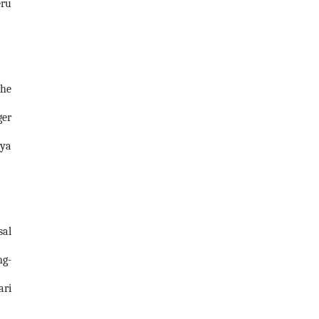
eru
The
ger
aya
sal
ng-
ari