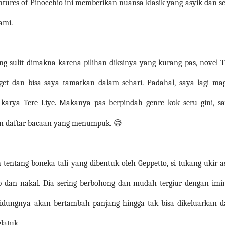
entures of Pinocchio ini memberikan nuansa klasik yang asyik dan s
ami.
ang sulit dimakna karena pilihan diksinya yang kurang pas, novel 
get dan bisa saya tamatkan dalam sehari. Padahal, saya lagi ma
karya Tere Liye. Makanya pas berpindah genre kok seru gini, s
in daftar bacaan yang menumpuk. 😅
 tentang boneka tali yang dibentuk oleh Geppetto, si tukang ukir a
ib dan nakal. Dia sering berbohong dan mudah tergiur dengan imi
 hidungnya akan bertambah panjang hingga tak bisa dikeluarkan d
latuk.