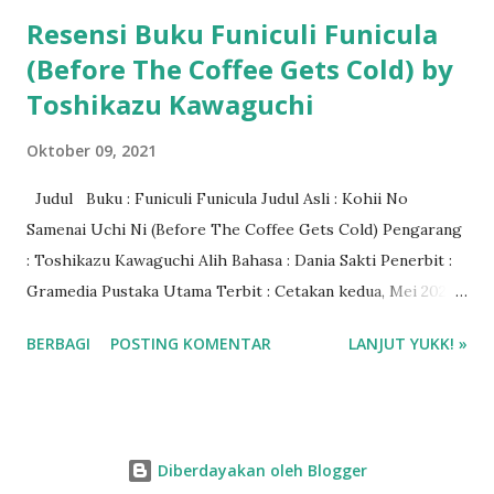
Resensi Buku Funiculi Funicula
(Before The Coffee Gets Cold) by
Toshikazu Kawaguchi
Oktober 09, 2021
Judul Buku : Funiculi Funicula Judul Asli : Kohii No
Samenai Uchi Ni (Before The Coffee Gets Cold) Pengarang
: Toshikazu Kawaguchi Alih Bahasa : Dania Sakti Penerbit :
Gramedia Pustaka Utama Terbit : Cetakan kedua, Mei 2021
Tebal : 224 halaman ISBN : 9786020651927 Genre : Novel
BERBAGI
POSTING KOMENTAR
LANJUT YUKK! »
Fantasi - Jepang Rating : 4/5 bintang Harga Buku : Rp
70.000 Baca via Gramedia Digital Beli buku Funiculi Funicula
di Gramedia.com
Diberdayakan oleh Blogger