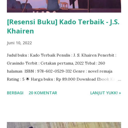
[Resensi Buku] Kado Terbaik - J.S.
Khairen
Juni 10, 2022
Judul buku : Kado Terbaik Penulis : J. S. Khairen Penerbit :
Grasindo Terbit : Cetakan pertama, 2022 Tebal : 260
halaman ISBN : 978-602-0529-332 Genre : novel remaja
Rating : 5 🌟 Harga buku : Rp 89.000 Download Ebook Kado
Terbaik J.S. Khairen di aplikasi Gramedia Digital Beli buku di
BERBAGI
20 KOMENTAR
LANJUT YUKK! »
Gramedia.com atau Shopee ❤❤❤