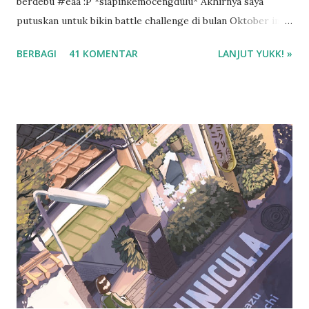
berdebu #eaa :P *siapinkemocengdulu* Akhirnya saya
putuskan untuk bikin battle challenge di bulan Oktober ini
dengan mba Esti . Kenapa battle challenge? Karena kalo ada
BERBAGI
41 KOMENTAR
LANJUT YUKK! »
temen diskusi tentang buku, saya jadi lebih semangat buat
bikin resensi di blog ini. :D