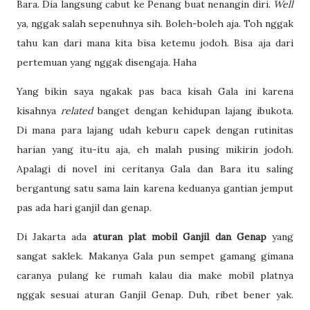
Bara. Dia langsung cabut ke Penang buat nenangin diri.
Well
ya, nggak salah sepenuhnya sih. Boleh-boleh aja. Toh nggak
tahu kan dari mana kita bisa ketemu jodoh. Bisa aja dari
pertemuan yang nggak disengaja. Haha
Yang bikin saya ngakak pas baca kisah Gala ini karena
kisahnya
related
banget dengan kehidupan lajang ibukota.
Di mana para lajang udah keburu capek dengan rutinitas
harian yang itu-itu aja, eh malah pusing mikirin jodoh.
Apalagi di novel ini ceritanya Gala dan Bara itu saling
bergantung satu sama lain karena keduanya gantian jemput
pas ada hari ganjil dan genap.
Di Jakarta ada
aturan
plat mobil Ganjil dan Genap
yang
sangat saklek. Makanya Gala pun sempet gamang gimana
caranya pulang ke rumah kalau dia make mobil platnya
nggak sesuai aturan Ganjil Genap. Duh, ribet bener yak.