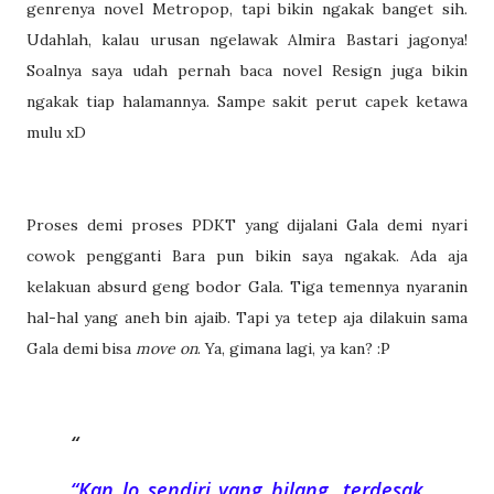
genrenya novel Metropop, tapi bikin ngakak banget sih.
Udahlah, kalau urusan ngelawak Almira Bastari jagonya!
Soalnya saya udah pernah baca novel Resign juga bikin
ngakak tiap halamannya. Sampe sakit perut capek ketawa
mulu xD
Proses demi proses PDKT yang dijalani Gala demi nyari
cowok pengganti Bara pun bikin saya ngakak. Ada aja
kelakuan absurd geng bodor Gala. Tiga temennya nyaranin
hal-hal yang aneh bin ajaib. Tapi ya tetep aja dilakuin sama
Gala demi bisa
move on
. Ya, gimana lagi, ya kan? :P
“Kan lo sendiri yang bilang, terdesak