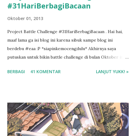
#31HariBerbagiBacaan
Oktober 01, 2013
Project Battle Challenge #31HariBerbagiBacaan . Hai hai,
maaf lama ga isi blog ini karena sibuk sampe blog ini
berdebu #eaa :P *siapinkemocengdulu* Akhirnya saya
putuskan untuk bikin battle challenge di bulan Oktober ini
dengan mba Esti . Kenapa battle challenge? Karena kalo ada
BERBAGI
41 KOMENTAR
LANJUT YUKK! »
temen diskusi tentang buku, saya jadi lebih semangat buat
bikin resensi di blog ini. :D