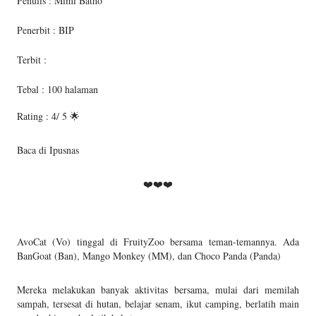
Penulis : Mimi Batho
Penerbit : BIP
Terbit :
Tebal : 100 halaman
Rating : 4/ 5 🌟
Baca di Ipusnas
❤️❤️❤️
AvoCat (Vo) tinggal di FruityZoo bersama teman-temannya. Ada
BanGoat (Ban), Mango Monkey (MM), dan Choco Panda (Panda)
Mereka melakukan banyak aktivitas bersama, mulai dari memilah
sampah, tersesat di hutan, belajar senam, ikut camping, berlatih main