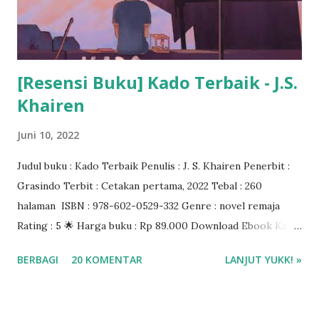
[Resensi Buku] Kado Terbaik - J.S.
Khairen
Juni 10, 2022
Judul buku : Kado Terbaik Penulis : J. S. Khairen Penerbit :
Grasindo Terbit : Cetakan pertama, 2022 Tebal : 260
halaman ISBN : 978-602-0529-332 Genre : novel remaja
Rating : 5 🌟 Harga buku : Rp 89.000 Download Ebook Kado
Terbaik J.S. Khairen di aplikasi Gramedia Digital Beli buku di
BERBAGI
20 KOMENTAR
LANJUT YUKK! »
Gramedia.com atau Shopee ❤❤❤