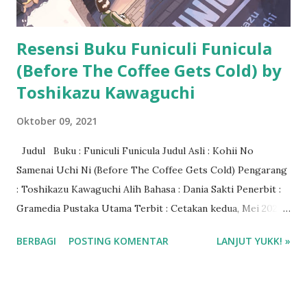
Resensi Buku Funiculi Funicula
(Before The Coffee Gets Cold) by
Toshikazu Kawaguchi
Oktober 09, 2021
Judul Buku : Funiculi Funicula Judul Asli : Kohii No
Samenai Uchi Ni (Before The Coffee Gets Cold) Pengarang
: Toshikazu Kawaguchi Alih Bahasa : Dania Sakti Penerbit :
Gramedia Pustaka Utama Terbit : Cetakan kedua, Mei 2021
Tebal : 224 halaman ISBN : 9786020651927 Genre : Novel
BERBAGI
POSTING KOMENTAR
LANJUT YUKK! »
Fantasi - Jepang Rating : 4/5 bintang Harga Buku : Rp
70.000 Baca via Gramedia Digital Beli buku Funiculi Funicula
di Gramedia.com