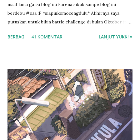
maaf lama ga isi blog ini karena sibuk sampe blog ini
berdebu #eaa :P *siapinkemocengdulu* Akhirnya saya
putuskan untuk bikin battle challenge di bulan Oktober ini
dengan mba Esti . Kenapa battle challenge? Karena kalo ada
BERBAGI
41 KOMENTAR
LANJUT YUKK! »
temen diskusi tentang buku, saya jadi lebih semangat buat
bikin resensi di blog ini. :D