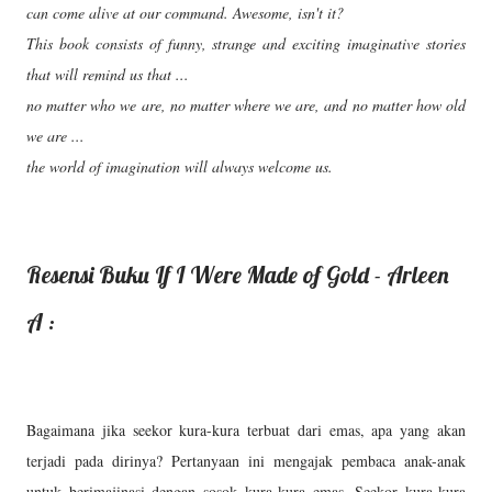
can come alive at our command. Awesome, isn't it?
This book consists of funny, strange and exciting imaginative stories
that will remind us that ...
no matter who we are, no matter where we are, and no matter how old
we are ...
the world of imagination will always welcome us.
Resensi Buku If I Were Made of Gold - Arleen
A :
Bagaimana jika seekor kura-kura terbuat dari emas, apa yang akan
terjadi pada dirinya? Pertanyaan ini mengajak pembaca anak-anak
untuk berimajinasi dengan sosok kura-kura emas. Seekor kura-kura