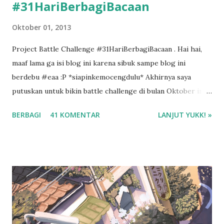
#31HariBerbagiBacaan
Oktober 01, 2013
Project Battle Challenge #31HariBerbagiBacaan . Hai hai,
maaf lama ga isi blog ini karena sibuk sampe blog ini
berdebu #eaa :P *siapinkemocengdulu* Akhirnya saya
putuskan untuk bikin battle challenge di bulan Oktober ini
dengan mba Esti . Kenapa battle challenge? Karena kalo ada
BERBAGI
41 KOMENTAR
LANJUT YUKK! »
temen diskusi tentang buku, saya jadi lebih semangat buat
bikin resensi di blog ini. :D