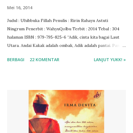
Mei 16, 2014
Judul : Uhibbuka Fillah Penulis : Ririn Rahayu Astuti
Ningrum Penerbit : WahyuQolbu Terbit : 2014 Tebal : 304
halaman ISBN : 979-795-825-6 “Adik, cinta kita bagai Laut
Utara. Andai Kakak adalah ombak, Adik adalah pantai. Pantai
yang selamanya setia menunggu ombak datang menyapa.
BERBAGI
22 KOMENTAR
LANJUT YUKK! »
Jika Kakak adalah hujan, maka Adik adalah pelangi. Pelangi
tak senantiasa setia menunggu hujan reda untuk
menampakkan dirinya. Berjanjilah.” (halaman 3)