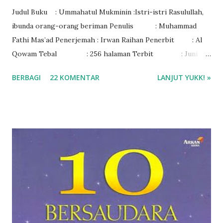
Judul Buku : Ummahatul Mukminin :Istri-istri Rasulullah,
ibunda orang-orang beriman Penulis : Muhammad
Fathi Mas’ad Penerjemah : Irwan Raihan Penerbit : Al
Qowam Tebal : 256 halaman Terbit : Juni
2013 M/Sya’ban 1434 H ISBN : 978-602-8417-31-0
BERBAGI
22 KOMENTAR
LANJUT YUKK! »