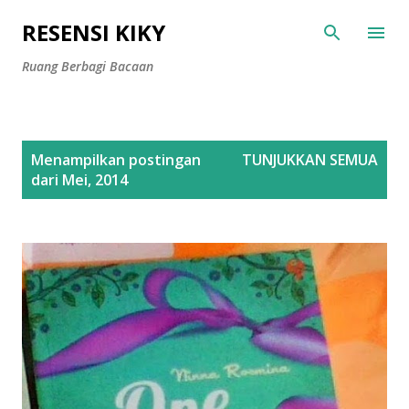
Langsung ke konten utama
RESENSI KIKY
Ruang Berbagi Bacaan
P
Menampilkan postingan
TUNJUKKAN SEMUA
o
dari Mei, 2014
s
t
i
n
g
a
n