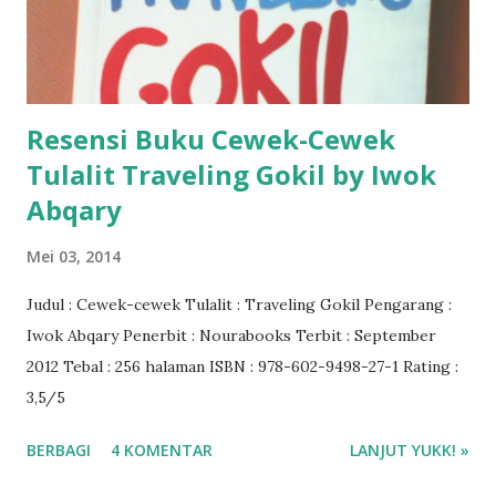
Resensi Buku Cewek-Cewek
Tulalit Traveling Gokil by Iwok
Abqary
Mei 03, 2014
Judul : Cewek-cewek Tulalit : Traveling Gokil Pengarang :
Iwok Abqary Penerbit : Nourabooks Terbit : September
2012 Tebal : 256 halaman ISBN : 978-602-9498-27-1 Rating :
3,5/5
BERBAGI
4 KOMENTAR
LANJUT YUKK! »