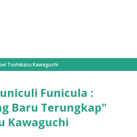
Langsung ke konten utama
bel
Toshikazu Kawaguchi
niculi Funicula :
ng Baru Terungkap"
zu Kawaguchi