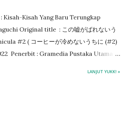
a : Kisah-Kisah Yang Baru Terungkap
Kawaguchi Original title : この嘘がばれないう
li Funicula #2 ( コーヒーが冷めないうちに (#2)
 2022 Penerbit : Gramedia Pustaka Utama
Rating Buku : 4/5 🌟 Beli buku Funiculi
LANJUT YUKK! »
️❤️❤️