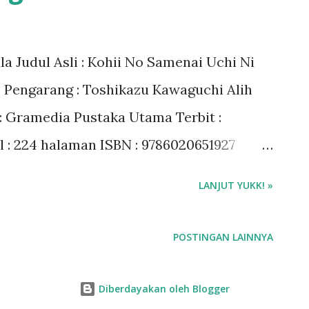
a. Mereka yang ingin memutar waktu
 yang menyimpan dendam kepada
a Judul Asli : Kohii No Samenai Uchi Ni
 yatim piatu kesepian, seorang komedian
) Pengarang : Toshikazu Kawaguchi Alih
 setelah berhasil mewujudkan impian
 : Gramedia Pustaka Utama Terbit :
.
l : 224 halaman ISBN : 9786020651927
g Rating : 4/5 bintang Harga Buku : Rp
LANJUT YUKK! »
tal Beli buku Funiculi Funicula di
POSTINGAN LAINNYA
Diberdayakan oleh Blogger