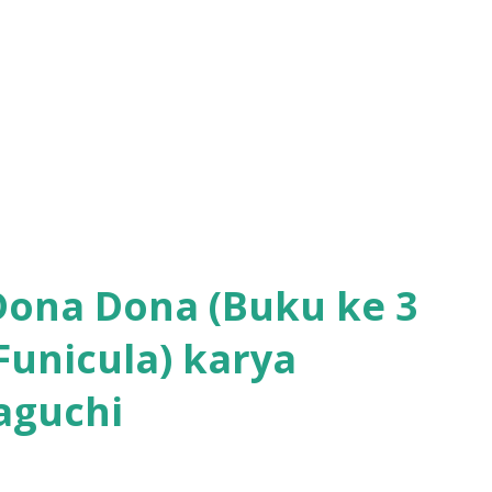
Dona Dona (Buku ke 3
 Funicula) karya
aguchi