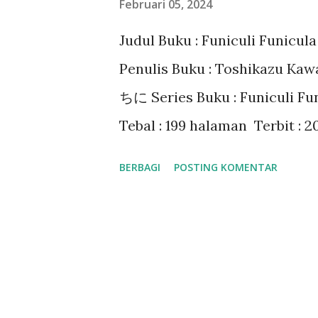
Februari 05, 2024
a
Judul Buku : Funiculi Funicul
n
Penulis Buku : Toshikazu 
ちに Series Buku : Funicu
Tebal : 199 halaman Terbit :
(GPU) ISBN : 978-602-0663845 
BERBAGI
POSTING KOMENTAR
Funicula 2 di Gramedia.com ❤