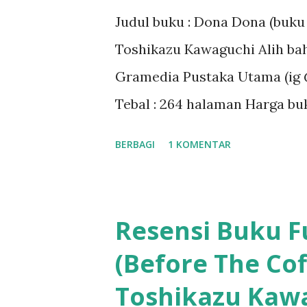
Judul buku : Dona Dona (buku k
Toshikazu Kawaguchi Alih bah
Gramedia Pustaka Utama (ig 
Tebal : 264 halaman Harga buk
PO Dona Dona di Shopee #Me
BERBAGI
1 KOMENTAR
DONA DONA - Toshikazu Kawag
bernama di Hakodate, Hokkai
menawarkan layanan istimew
Resensi Buku Fu
melintasi waktu. Seperti di Fu
(Before The Cof
tersebut hanya dapat dilakuk
Toshikazu Kaw
merepotkan dipenuhi dan den