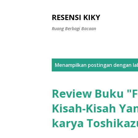
RESENSI KIKY
Ruang Berbagi Bacaan
P
Menampilkan postingan dengan la
o
s
Review Buku "Fu
t
Kisah-Kisah Ya
i
karya Toshika
n
g