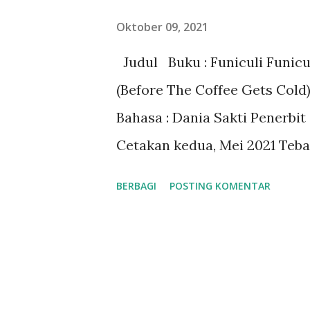
perempuan di keluarga Tokit
Oktober 09, 2021
adalah seorang wanita muda
Judul Buku : Funiculi Funicul
orangtua yang menjadikannya
(Before The Coffee Gets Cold
yang kehilangan tujuan hidup
Bahasa : Dania Sakti Penerbit
mendiang istrinya, seorang a..
Cetakan kedua, Mei 2021 Teba
Genre : Novel Fantasi - Jepan
BERBAGI
POSTING KOMENTAR
70.000 Baca via Gramedia Digi
Gramedia.com