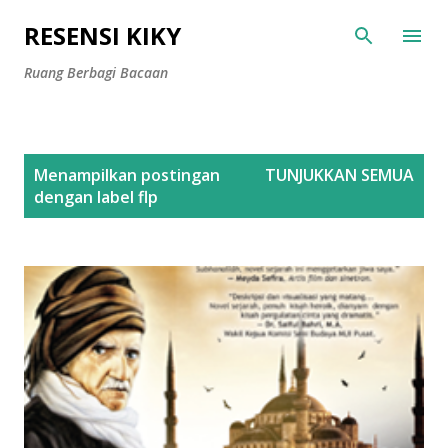
Langsung ke konten utama
RESENSI KIKY
Ruang Berbagi Bacaan
P
Menampilkan postingan
TUNJUKKAN SEMUA
o
dengan label
flp
s
t
i
n
g
a
n