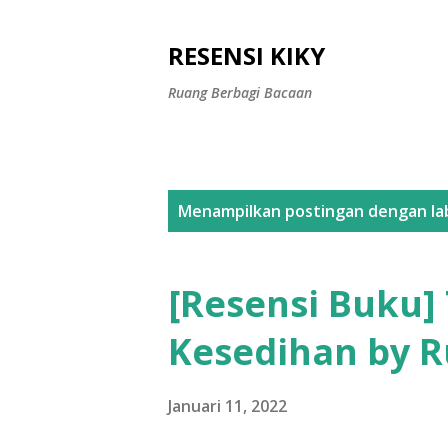
RESENSI KIKY
Ruang Berbagi Bacaan
P
Menampilkan postingan dengan la
o
s
[Resensi Buku]
t
Kesedihan by Ru
i
n
Januari 11, 2022
g