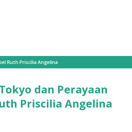
Langsung ke konten utama
bel
Ruth Priscilia Angelina
 Tokyo dan Perayaan
th Priscilia Angelina