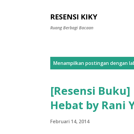
RESENSI KIKY
Ruang Berbagi Bacaan
P
Menampilkan postingan dengan la
o
s
[Resensi Buku
t
Hebat by Rani 
i
n
Februari 14, 2014
g