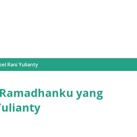
Langsung ke konten utama
bel
Rani Yulianty
] Ramadhanku yang
Yulianty