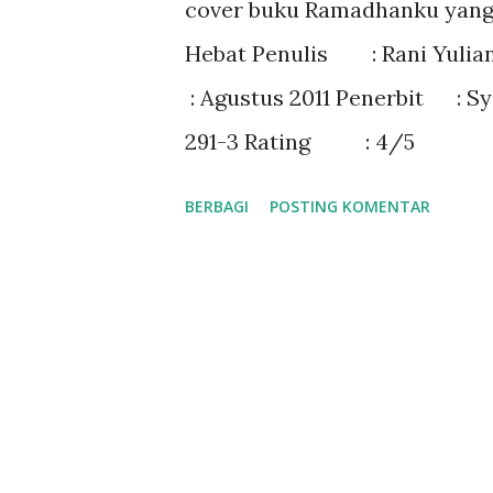
cover buku Ramadhanku yang 
a
Hebat Penulis : Rani Yuli
n
: Agustus 2011 Penerbit : 
291-3 Rating : 4/5
BERBAGI
POSTING KOMENTAR