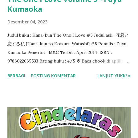
Kumaoka
Desember 04, 2023
Judul buku : Hana-kun The One I Love #5 Judul asli : 花君と
恋する私 [Hana-kun to Koisuru Watashi] #5 Penulis : Fuyu
Kumaoka Penerbit : M&C Terbit : April 2014 ISBN :
9786022665533 Rating buku : 4/5 🌟 Baca ebook di aplikasi
Ipusnas ❤️❤️❤️
BERBAGI
POSTING KOMENTAR
LANJUT YUKK! »