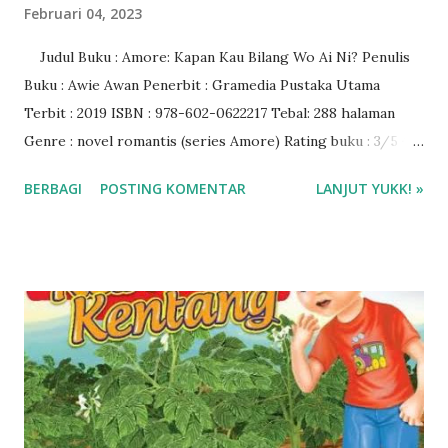
Februari 04, 2023
Judul Buku : Amore: Kapan Kau Bilang Wo Ai Ni? Penulis
Buku : Awie Awan Penerbit : Gramedia Pustaka Utama
Terbit : 2019 ISBN : 978-602-0622217 Tebal: 288 halaman
Genre : novel romantis (series Amore) Rating buku : 3/5 🌟
Harga buku : Rp 75.000 Baca ebook di aplikasi Ipusnas ❤️❤️
BERBAGI
POSTING KOMENTAR
LANJUT YUKK! »
❤️