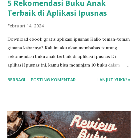
5 Rekomendasi Buku Anak
Terbaik di Aplikasi Ipusnas
Februari 14, 2024
Download ebook gratis aplikasi ipusnas Hallo teman-teman,
gimana kabarnya? Kali ini aku akan membahas tentang
rekomendasi buku anak terbaik di aplikasi Ipusnas Di
aplikasi Ipusnas ini, kamu bisa meminjam 10 buku dalam
seminggu dan maksimal 5 judul/hari. Btw, pinjam buku di
BERBAGI
POSTING KOMENTAR
LANJUT YUKK! »
Ipusnas ini gratis ya, gais~ Kalau kamu mau pinjam ebook,
kamu tinggal instal aplikasi Ipusnas dan search judul buku
yang kamu ingin pinjam. Masa peminjaman buku selama 5
hari. Nah, jadi kamu bisa lebih leluasa baca bukunya. Hehe
Oiya, buku anak terbaik apa aja yang aku bahas nanti? Simak
ya! ❤️❤️❤️