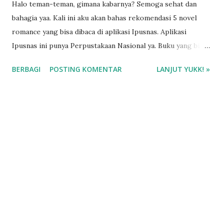
Halo teman-teman, gimana kabarnya? Semoga sehat dan
bahagia yaa. Kali ini aku akan bahas rekomendasi 5 novel
romance yang bisa dibaca di aplikasi Ipusnas. Aplikasi
Ipusnas ini punya Perpustakaan Nasional ya. Buku yang bisa
kita pinjam sebanyak 10 buku dan masa peminjaman hingga
BERBAGI
POSTING KOMENTAR
LANJUT YUKK! »
5 hari. Jadi, kamu bisa punya waktu 5 hari untuk
menghabiskan bacaanmu. Jika dalam waktu 5 hari belum
selesai, kamu bisa perpanjang. Nah, kali ini aku mau
langsung bahas apa aja buku yang masuk list! Rekomendasi
5 Novel Romance Yang Bisa Dipinjam di Aplikasi Ipusnas 1.
Gloomy Gift - Rhein Fathia Aku pertama kali baca novel
Gloomy Gift ini pas bukunya perdana terbit. Rasanya seneng
banget bisa nemu buku ini lagi, mengingat novel Gloomy
Gift udah nggak dicetak ulang. Kalau kamu suka romance
dengan bumbu thriller yang ada adegan kejar-kejaran dan
tembak-tembakan, kamu bisa baca buku ini. Dijamin bikin