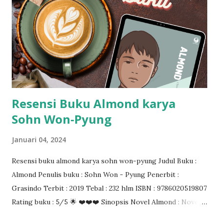
Resensi Buku Almond karya
Sohn Won-Pyung
Januari 04, 2024
Resensi buku almond karya sohn won-pyung Judul Buku :
Almond Penulis buku : Sohn Won - Pyung Penerbit :
Grasindo Terbit : 2019 Tebal : 232 hlm ISBN : 9786020519807
Rating buku : 5/5 🌟 ❤️❤️❤️ Sinopsis Novel Almond : Novel
ini menceritakan kisah tentang aku seorang monster yang