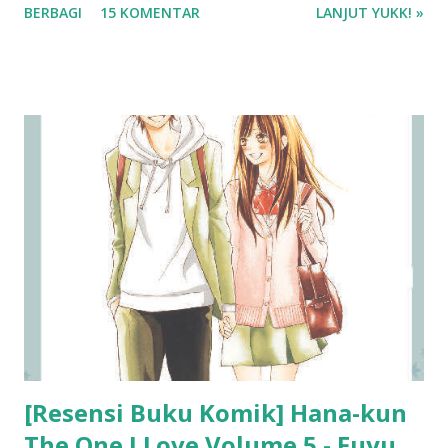
BERBAGI
15 KOMENTAR
LANJUT YUKK! »
bertemu dengan monster lain. Namun, aku tak ingin
memberitahu apakah kisah ini berakhir sedih atau bahagia.
Alasannya adalah pertama, ketika aku memberitahu
kesimpulannya, dalam sekejap semua cerita ini akan menjadi
datar. Kedua, dengan begitu kemungkinan kau dapat
menghayati isi cerita sedikit lebih besar. Ketiga, sebenarnya
baik aku, kau, siapa pun tak akan pernah tahu cerita ini akan
berakhir sedih atau bahagia. ❤️❤️❤️
[Resensi Buku Komik] Hana-kun
The One I Love Volume 5 - Fuyu