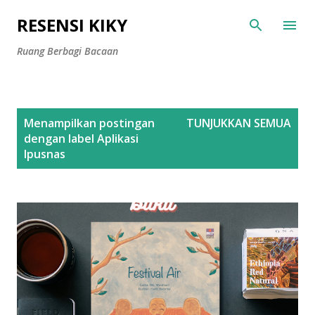
Langsung ke konten utama
RESENSI KIKY
Ruang Berbagi Bacaan
P
Menampilkan postingan
TUNJUKKAN SEMUA
o
dengan label
Aplikasi
s
Ipusnas
t
i
n
g
a
n