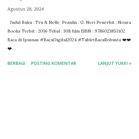
Agustus 28, 2024
Judul Buku : Tru & Nelle Penulis : G. Neri Penerbit : Noura
Books Terbit : 2016 Tebal : 308 hlm ISBN : 9786023851102
Baca di Ipusnas #BacaDigital2024 #TabletBacaRobusta ❤️❤️
❤️
BERBAGI
POSTING KOMENTAR
LANJUT YUKK! »