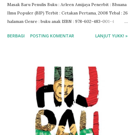
Masak Baru Penulis Buku : Arleen Amijaya Penerbit : Bhuana
Ilmu Populer (BIP) Terbit : Cetakan Pertama, 2008 Tebal : 26
halaman Genre : buku anak ISBN : 978-602-483-001-4
Rating Buku : 4,5/5 🌟 Baca ebook di aplikasi Ipusnas ❤❤❤
BERBAGI
POSTING KOMENTAR
LANJUT YUKK! »