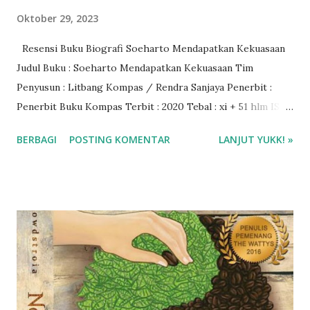
Oktober 29, 2023
Resensi Buku Biografi Soeharto Mendapatkan Kekuasaan
Judul Buku : Soeharto Mendapatkan Kekuasaan Tim
Penyusun : Litbang Kompas / Rendra Sanjaya Penerbit :
Penerbit Buku Kompas Terbit : 2020 Tebal : xi + 51 hlm ISBN
: 978-623-241-341-2 Rating : 4/5 🌟 Baca ebook di Ipusnas
BERBAGI
POSTING KOMENTAR
LANJUT YUKK! »