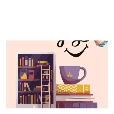
merinding sekaligus terharu. Keknya kenapa menjelang
nikah tuh ada aja masalahnya yaa. Wkwk. Aku m...