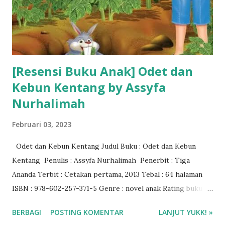
[Resensi Buku Anak] Odet dan
Kebun Kentang by Assyfa
Nurhalimah
Februari 03, 2023
Odet dan Kebun Kentang Judul Buku : Odet dan Kebun
Kentang Penulis : Assyfa Nurhalimah Penerbit : Tiga
Ananda Terbit : Cetakan pertama, 2013 Tebal : 64 halaman
ISBN : 978-602-257-371-5 Genre : novel anak Rating buku :
4,5/5 🌟 Baca ebook di aplikasi Ipusnas ❤️❤️❤️
BERBAGI
POSTING KOMENTAR
LANJUT YUKK! »