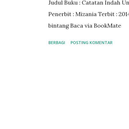
Judul Buku : Catatan Indah Un
a
Penerbit : Mizania Terbit : 20
n
bintang Baca via BookMate
BERBAGI
POSTING KOMENTAR