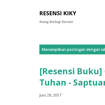
RESENSI KIKY
Ruang Berbagi Bacaan
P
Menampilkan postingan dengan la
o
s
[Resensi Buku]
t
Tuhan - Saptua
i
n
Juni 29, 2017
g