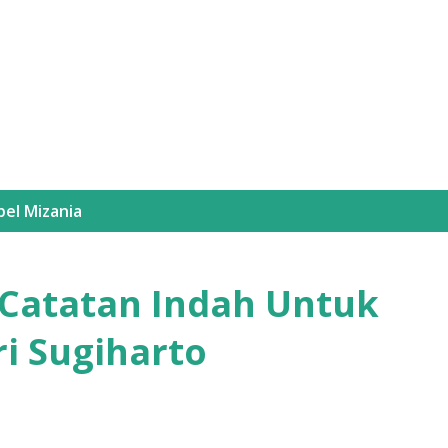
Langsung ke konten utama
bel
Mizania
 Catatan Indah Untuk
ri Sugiharto