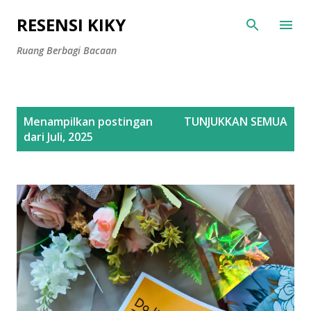
Langsung ke konten utama
RESENSI KIKY
Ruang Berbagi Bacaan
P
Menampilkan postingan
TUNJUKKAN SEMUA
o
dari Juli, 2025
s
t
i
n
g
a
n