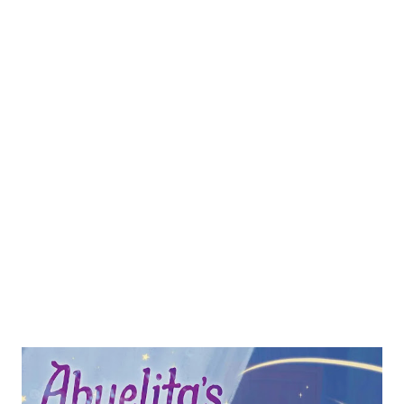
Akhirnya, Darius pun menulis buku ini. Tema "Jangan
Menunda" terasa related dengan saya karena kami sama-
sama punya kesamaan yaitu seorang blogger juga. Bedanya,
Darius produktif menulis hingga menghasilkan uang dari
internet dalam dollar. Sedangkan saya dalam rupiah. Jumlah
pembaca blognya sampai 30 juta pengunjung. Menurut saya,
untuk ukuran penulis blog, Darius sangat produktif bahkan
bisa mengajak orang untuk rutin mengunjungi webnya
melalui surel yang dikelola dengan baik. Bayangkan jika
Darius malas men...