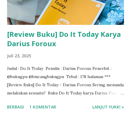
[Review Buku] Do It Today Karya
Darius Foroux
Juli 23, 2025
Judul : Do It Today Penulis : Darius Foroux Penerbit :
@bukugpu @bincangbukugpu Tebal : 178 halaman ***
[Review Buku] Do It Today - Darius Foroux Sering menunda
melakukan sesuatu? Buku Do It Today karya Darius Foroux
berisi tentang 30 tulisan ringannya yang dikumpulkan
BERBAGI
1 KOMENTAR
LANJUT YUKK! »
menjadi buku. Awalnya, buah pemikirannya ditulis menjadi
artikel blog. Lalu, suatu hari ia mengalami insiden yang
membuatnya harus beradaptasi untuk menghasilkan karya.