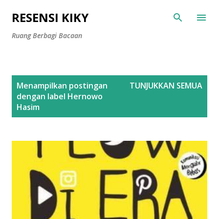
Langsung ke konten utama
RESENSI KIKY
Ruang Berbagi Bacaan
P
Menampilkan postingan
TUNJUKKAN SEMUA
o
dengan label
Hernowo
s
Hasim
t
i
n
g
a
n