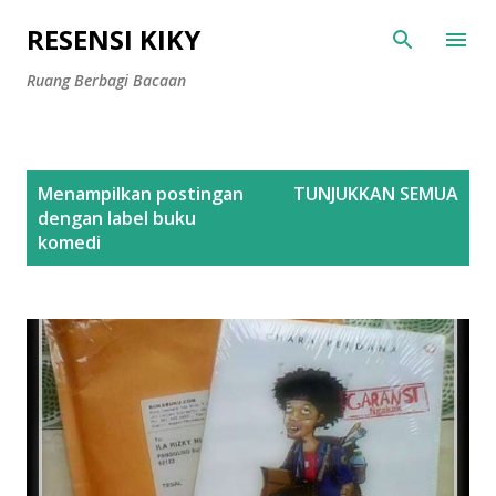
Langsung ke konten utama
RESENSI KIKY
Ruang Berbagi Bacaan
P
Menampilkan postingan
TUNJUKKAN SEMUA
o
dengan label
buku
s
komedi
t
i
n
g
a
n