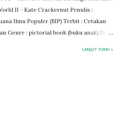
orld II - Kate Crackernut Penulis :
ana Ilmu Populer (BIP) Terbit : Cetakan
an Genre : pictorial book (buku anak) ISBN
ku : 4/5 🌟 Baca ebook di aplikasi Ipusnas
LANJUT YUKK! »