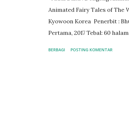
Animated Fairy Tales of The W
Kyowoon Korea Penerbit : Bhu
Pertama, 2017 Tebal: 60 halam
: 978-602-394-864-2 Rating Bu
BERBAGI
POSTING KOMENTAR
❤❤❤