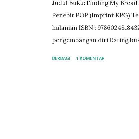
Judul Buku: Finding My Bread
a
Penebit POP (Imprint KPG) Ter
n
halaman ISBN : 9786024818432
pengembangan diri Rating buk
BERBAGI
1 KOMENTAR