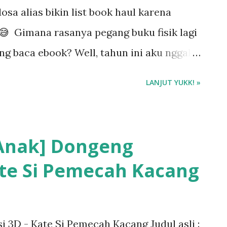
sa alias bikin list book haul karena
😅 Gimana rasanya pegang buku fisik lagi
ing baca ebook? Well, tahun ini aku nggak
k awal tahun udah bilang sama diri
LANJUT YUKK! »
at." 🎁
 Anak] Dongeng
ate Si Pemecah Kacang
 3D - Kate Si Pemecah Kacang Judul asli :