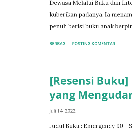
Dewasa Melalui Buku dan Inte
kuberikan padanya. Ia menam
penuh berisi buku anak berpi
memberi buku pada keponakank
BERBAGI
POSTING KOMENTAR
Berawal dari tradisi membac
merupakan ayah keponakanku,
meminjamkan buku Enid Blyto
[Resensi Buku]
saat aku kecil. Kini aku kem
yang Menguda
bagian dari rasa terima kasi
kanakku. Buku favorit (dokpri 
Juli 14, 2022
Judul Buku : Emergency 90 - 