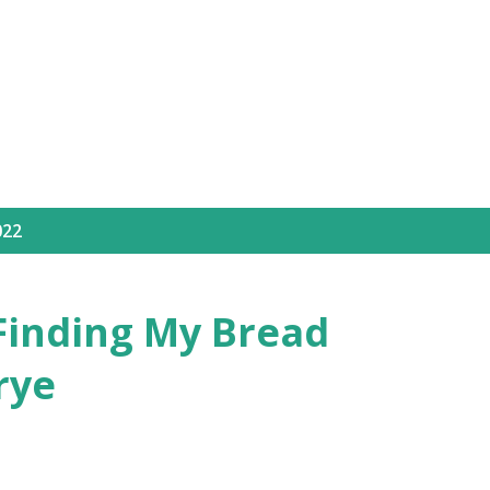
Langsung ke konten utama
022
Finding My Bread
rye