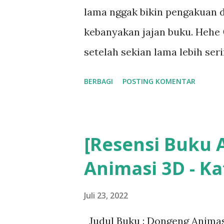
lama nggak bikin pengakuan do
kebanyakan jajan buku. Hehe 
setelah sekian lama lebih ser
banyak beli buku, bahkan seja
BERBAGI
POSTING KOMENTAR
sendiri, "aku pengen lebih hem
[Resensi Buku
Animasi 3D - K
Juli 23, 2022
Judul Buku : Dongeng Animasi