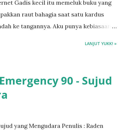
rnet Gadis kecil itu memeluk buku yang
pakkan raut bahagia saat satu kardus
ndah ke tangannya. Aku punya kebiasaan
u di Pemalang setiap libur lebaran tiba.
LANJUT YUKK! »
a yang diajarkan mas sepupu yang
 Kinan dan Fajar. Mas Toni sering
n, majalah islami dan memberikan koran
 Emergency 90 - Sujud
bali memberi buku pada anaknya sebagai
ra
h telah mengenalkan buku di masa kanak-
: @ilarizky)
Sujud yang Mengudara Penulis : Raden