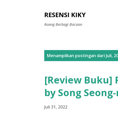
RESENSI KIKY
Ruang Berbagi Bacaan
P
Menampilkan postingan dari Juli, 2
o
s
[Review Buku] 
t
by Song Seong-
i
n
Juli 31, 2022
g