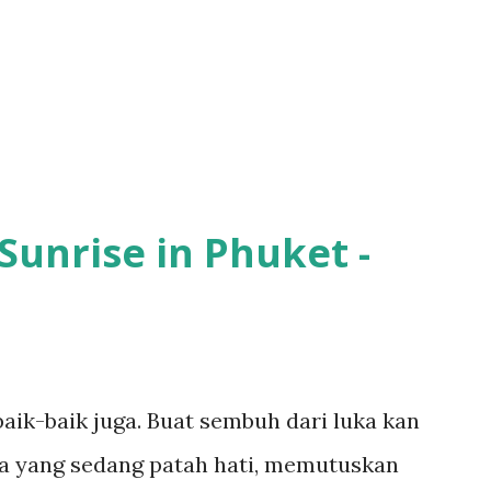
n staff toko dan pelanggan lainnya.
mukan puzzle kenangan yang menghilang.
 apa yang dulu pernah dilakukannya, bahkan
rbuatnya. Demensia yang dialaminya
Sunrise in Phuket -
aik-baik juga. Buat sembuh dari luka kan
ena yang sedang patah hati, memutuskan