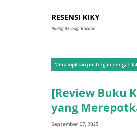
RESENSI KIKY
Ruang Berbagi Bacaan
P
Menampilkan postingan dengan la
o
s
[Review Buku K
t
yang Merepotk
i
n
September 07, 2025
g