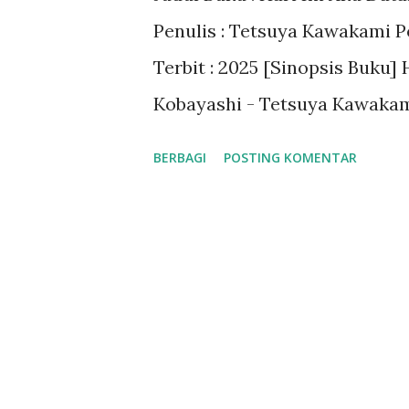
Penulis : Tetsuya Kawakami P
Terbit : 2025 [Sinopsis Buku]
Kobayashi - Tetsuya Kawakami
jauh dari pusat perbelanjaan
BERBAGI
POSTING KOMENTAR
kecil bernuansa vintage. Set
warni. Letaknya yang agak te
ramai. Itulah Toko Buku Koba
Kobayashi mewarisi toko itu d
Oomori Rika adalah seorang 
distribusi yang menghubungk
Sebagai orang yang lahir dan 