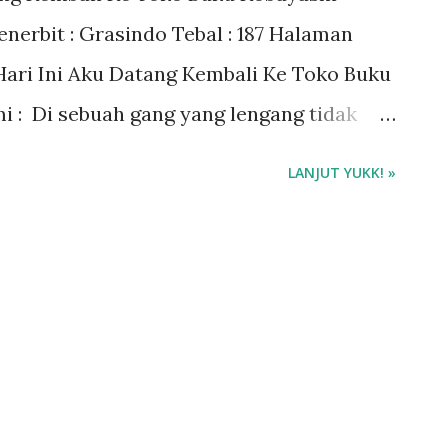
enerbit : Grasindo Tebal : 187 Halaman
 Hari Ini Aku Datang Kembali Ke Toko Buku
 : Di sebuah gang yang lengang tidak
 di Amagasaki, terdapat sebuah toko buku
LANJUT YUKK! »
iap sudutnya terpajang payung warna-
rsembunyi membuat toko ini tidak begitu
yashi yang berusia 70 tahun. Yumiko
ari orangtuanya sejak 40 tahun yang lalu.
pegawai baru di sebuah perusahaan
an antara toko buku dan penerbit.
besar di Tokyo dan pertama kali