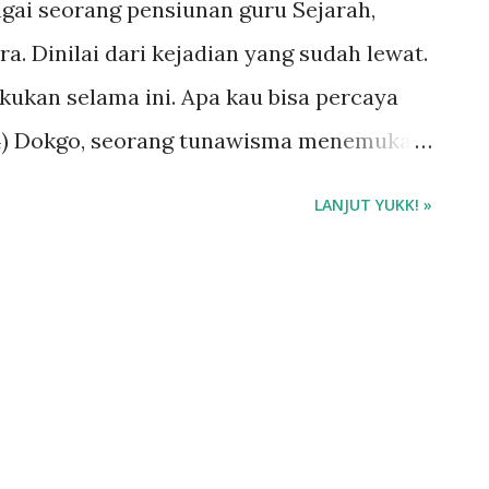
agai seorang pensiunan guru Sejarah,
a. Dinilai dari kejadian yang sudah lewat.
kukan selama ini. Apa kau bisa percaya
 34) Dokgo, seorang tunawisma menemukan
 nenek itu akan pergi keluar kota.
LANJUT YUKK! »
, Nyonya Yeom menawari Dokgo untuk
ket miliknya. Namun, pertemuan itu
Yeom pada takdir yang menghangatkan
uang untuk menghidupkan kembali toko
embantu Dokgo dengan memberinya
hu menahu tentang toko pun, belajar