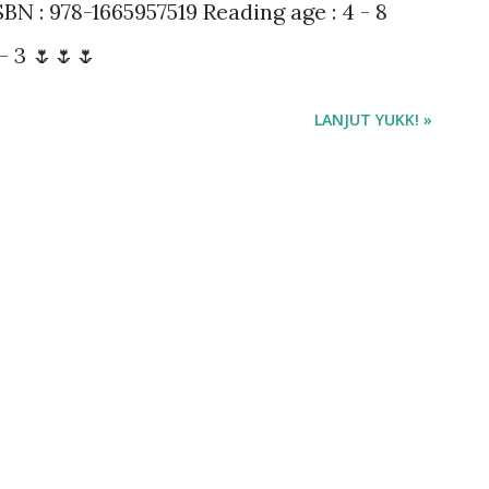
BN : 978-1665957519 Reading age : ‎4 - 8
Darius malas men...
- 3 🌷🌷🌷
LANJUT YUKK! »