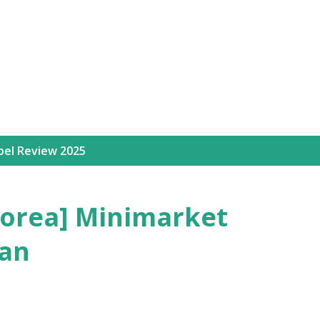
Langsung ke konten utama
bel
Review 2025
orea] Minimarket
an