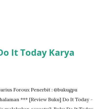
Rika kurang percaya diri. Pertemuannya
membuat Rika belajar banyak hal penting
lah kisah bagaimana Oomori R...
Do It Today Karya
 Darius Foroux Penerbit : @bukugpu
halaman *** [Review Buku] Do It Today -