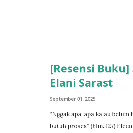
bagaimana berinteraksi denga
Perlahan, Dokgo mulai mene
Ia mulai ingat siapa dirinya,
ia ingat kesalahan yang dipe
disebabkan oleh peng...
[Resensi Buku] 
Elani Sarast
September 01, 2025
“Nggak apa-apa kalau belum b
butuh proses” (hlm. 127) Ele