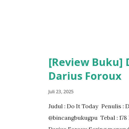
menginjakkan kaki di Osaka, 
dengan Toko Buku Kobayashi 
tentang pekerjaannya. Ini ada
[Review Buku] 
Darius Foroux
Juli 23, 2025
Judul : Do It Today Penulis :
@bincangbukugpu Tebal : 178 