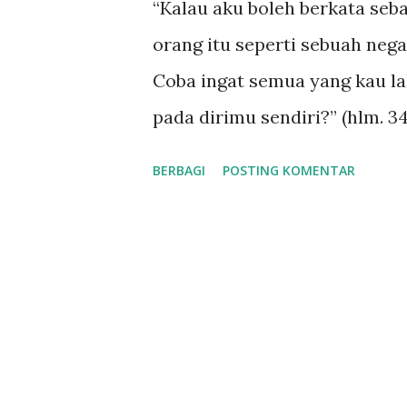
“Kalau aku boleh berkata seb
a
orang itu seperti sebuah negar
n
Coba ingat semua yang kau la
pada dirimu sendiri?” (hlm.
pouch milik Nyonya Yeom saat
BERBAGI
POSTING KOMENTAR
Sebagai ucapan terimakasih
makan nasi kotak di minimar
membawa Dokgo dan Nyonya 
hati. Nyonya Yeom yang berj
miliknya, berusaha untuk m
pekerjaan. Dokgo yang tak ta